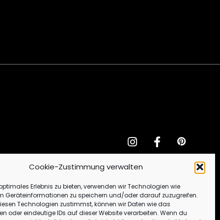
Cookie-Zustimmung verwalten
 optimales Erlebnis zu bieten, verwenden wir Technologien wie
m Geräteinformationen zu speichern und/oder darauf zuzugreifen.
esen Technologien zustimmst, können wir Daten wie das
ten oder eindeutige IDs auf dieser Website verarbeiten. Wenn du