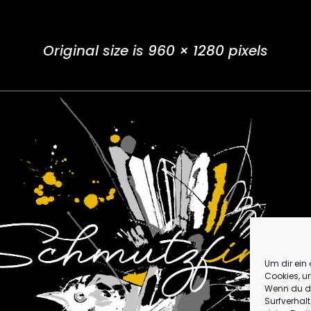
Original size is
960 × 1280
pixels
Um dir ein
Cookies, u
Wenn du di
Surfverhal