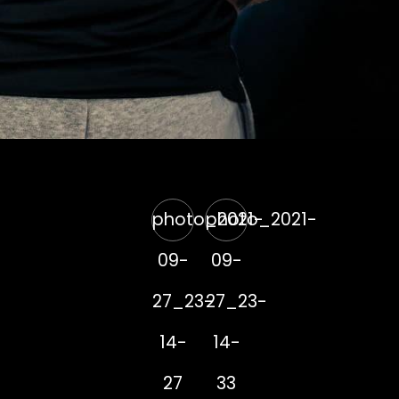
photo_2021-
photo_2021-
09-
09-
27_23-
27_23-
14-
14-
27
33