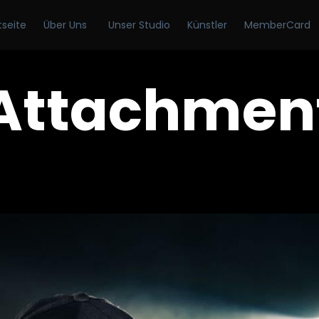
tseite
Über Uns
Unser Studio
Künstler
MemberCard
Attachmen