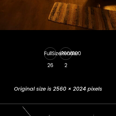
FullSizeRender
L1006100
26
2
Original size is
2560 × 2024
pixels