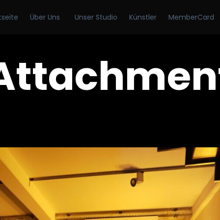
tseite
Über Uns
Unser Studio
Künstler
MemberCard
Attachmen