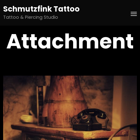
Schmutzfink Tattoo
Tattoo & Piercing Studio
S
Attachment
t
c