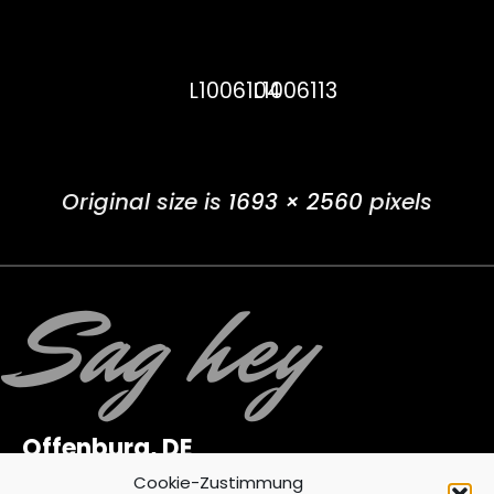
L1006104
L1006113
Original size is
1693 × 2560
pixels
Sag hey
Offenburg, DE
Waltersweierweg 3
Cookie-Zustimmung